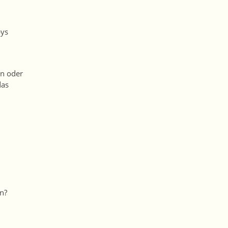
bys
rn oder
das
n?