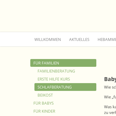
Direkt zur Hauptnavigation springen
Direkt zum Inhalt springen
Jump to sub navigation
WILLKOMMEN
AKTUELLES
HEBAMM
FÜR FAMILIEN
FAMILIENBERATUNG
Baby
ERSTE HILFE KURS
SCHLAFBERATUNG
Wie sc
BEIKOST
Wie „f
FÜR BABYS
Was ka
FÜR KINDER
zu ver