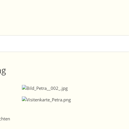
ng
chten