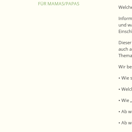
FÜR MAMAS/PAPAS
Welche
Inform
und wa
Einsch
Dieser
auch a
Thema 
Wir be
• Wie 
• Welc
• Wie 
• Ab w
• Ab w