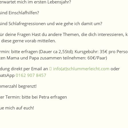
erwartet mich im ersten Lebensjahr?
sind Einschlafhilfen?
sind Schlafregressionen und wie gehe ich damit um?
 für deine Fragen Hast du andere Themen, die dich interessieren, 
 diese gerne vorab mitteilen.
rmin: bitte erfragen (Dauer ca 2,5Std); Kursgebühr: 35€ pro Pers
ten Mama und Papa zusammen teilnehmen: 60€/Paar)
ung direkt per Email an
info(at)schlummerleicht.com
oder
hatsApp
0162 907 8457
hmerzahl begrenzt!
er Termin: bitte bei Petra erfragen
eue mich auf euch!