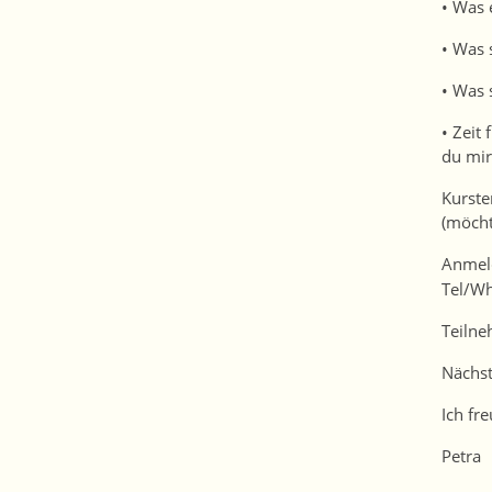
• Was 
• Was 
• Was 
• Zeit
du mir
Kurste
(möch
Anmeld
Tel/W
Teilne
Nächst
Ich fr
Petra