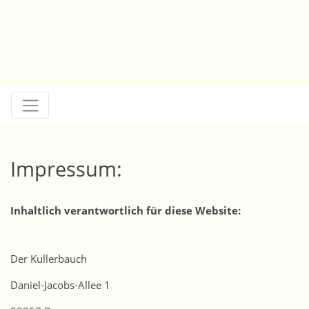
Direkt zur Hauptnavigation springen
Direkt zum Inhalt springen
Jump to sub navigation
Impressum:
Inhaltlich verantwortlich für diese Website:
Der Kullerbauch
Daniel-Jacobs-Allee 1